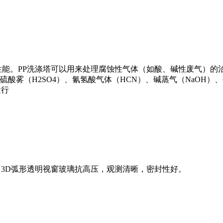
性能。PP洗涤塔可以用来处理腐蚀性气体（如酸、碱性废气）的
、硫酸雾（H2SO4）、氰氢酸气体（HCN）、碱蒸气（NaOH）
运行
，3D弧形透明视窗玻璃抗高压，观测清晰，密封性好。