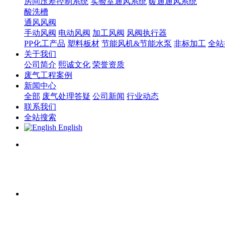
房间压差控制系统
实验室通风系统
暖通通风系统
酸洗槽
通风风阀
手动风阀
电动风阀
加工风阀
风阀执行器
PP化工产品
塑料板材
节能风机&节能水泵
非标加工
全站
关于我们
公司简介
熙诚文化
荣誉资质
废气工程案例
新闻中心
全部
废气处理答疑
公司新闻
行业动态
联系我们
全站搜索
English