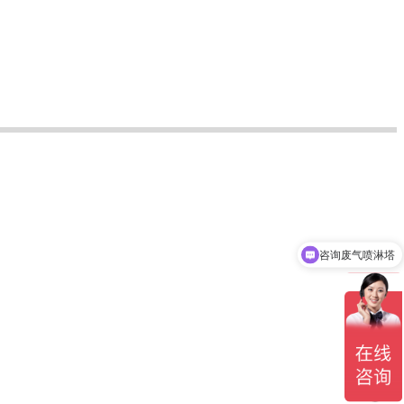
咨询废气喷淋塔
咨询活性炭吸附箱