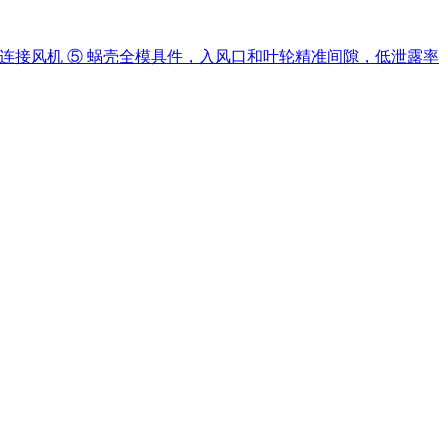
D式连接风机 ⑤ 蜗壳全模具件，入风口和叶轮精准间隙，低泄露率