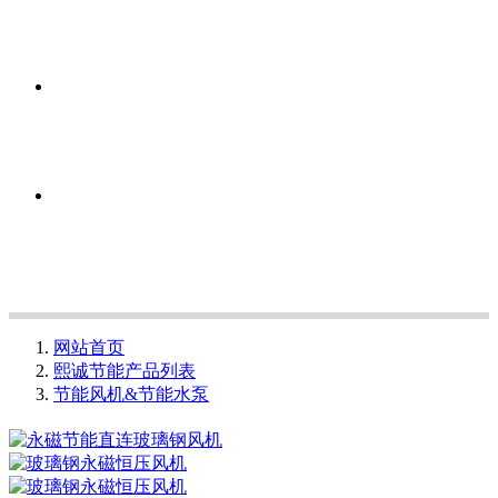
网站首页
熙诚节能产品列表
节能风机&节能水泵