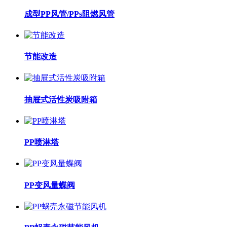
成型PP风管/PPs阻燃风管
节能改造
抽屉式活性炭吸附箱
PP喷淋塔
PP变风量蝶阀