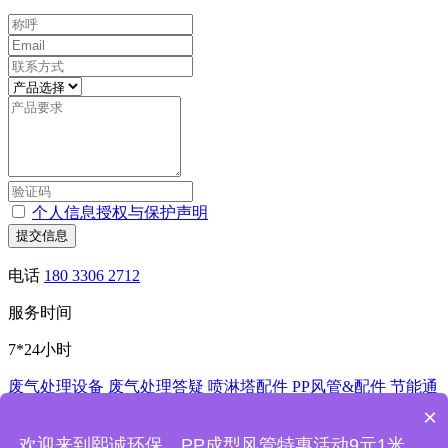
个人信息授权与保护声明
提交信息
电话
180 3306 2712
服务时间
7*24小时
废气处理设备
废气处理答疑
喷淋塔配件
PP风管&配件
节能通
风控制系统
酸洗槽
非标加工
×
深圳市熙诚环保科技有限公司
欢迎来到熙诚环保，PP成型风管特惠活动9元1米，