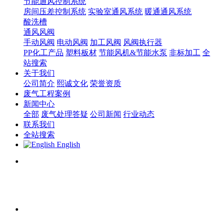
节能通风控制系统
房间压差控制系统
实验室通风系统
暖通通风系统
酸洗槽
通风风阀
手动风阀
电动风阀
加工风阀
风阀执行器
PP化工产品
塑料板材
节能风机&节能水泵
非标加工
全
站搜索
关于我们
公司简介
熙诚文化
荣誉资质
废气工程案例
新闻中心
全部
废气处理答疑
公司新闻
行业动态
联系我们
全站搜索
English