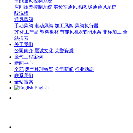
节能通风控制系统
房间压差控制系统
实验室通风系统
暖通通风系统
酸洗槽
通风风阀
手动风阀
电动风阀
加工风阀
风阀执行器
PP化工产品
塑料板材
节能风机&节能水泵
非标加工
全
站搜索
关于我们
公司简介
熙诚文化
荣誉资质
废气工程案例
新闻中心
全部
废气处理答疑
公司新闻
行业动态
联系我们
全站搜索
English