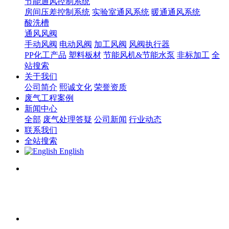
节能通风控制系统
房间压差控制系统
实验室通风系统
暖通通风系统
酸洗槽
通风风阀
手动风阀
电动风阀
加工风阀
风阀执行器
PP化工产品
塑料板材
节能风机&节能水泵
非标加工
全
站搜索
关于我们
公司简介
熙诚文化
荣誉资质
废气工程案例
新闻中心
全部
废气处理答疑
公司新闻
行业动态
联系我们
全站搜索
English