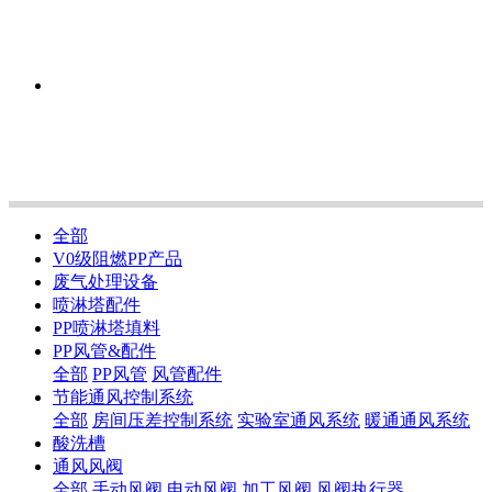
全部
V0级阻燃PP产品
废气处理设备
喷淋塔配件
PP喷淋塔填料
PP风管&配件
全部
PP风管
风管配件
节能通风控制系统
全部
房间压差控制系统
实验室通风系统
暖通通风系统
酸洗槽
通风风阀
全部
手动风阀
电动风阀
加工风阀
风阀执行器