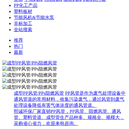
PP化工产品
塑料板材
节能风机&节能水泵
非标加工
全站搜索
推荐
热门
最新
成型PP风管/PPs阻燃风管
PP风管是作为废气处理设备中
通风管道的常用材料，收集污染废气，通过风管到废气
处理设备降低有害气体浓度的通风管道。
熙诚环保厂家直销PP风管，PP风管、阻燃风管、通风
管、塑料管道、成型管生产品种多、规格全、规模大，
采购省心省力，欢迎来电咨询。