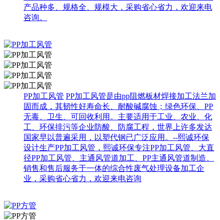
产品种多、规格全、规模大，采购省心省力，欢迎来电
咨询。
PP加工风管
PP加工风管是由pp阻燃板材焊接加工法兰加
固而成，其韧性好寿命长、耐酸碱腐蚀；绿色环保、PP
无毒、卫生、可回收利用。主要适用于工业、农业、化
工、环保排污等企业防酸、防腐工程，世界上许多发达
国家早以普遍采用，以塑代钢已广泛应用。--熙诚环保
设计生产PP加工风管，熙诚环保专注PP加工风管、大直
径PP加工风管、主通风管道加工、PP主通风管道制造、
销售和售后服务于一体的综合性废气处理设备加工企
业，采购省心省力，欢迎来电咨询