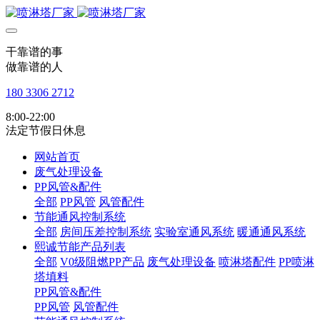
干靠谱的事
做靠谱的人
180 3306 2712
8:00-22:00
法定节假日休息
网站首页
废气处理设备
PP风管&配件
全部
PP风管
风管配件
节能通风控制系统
全部
房间压差控制系统
实验室通风系统
暖通通风系统
熙诚节能产品列表
全部
V0级阻燃PP产品
废气处理设备
喷淋塔配件
PP喷淋
塔填料
PP风管&配件
PP风管
风管配件