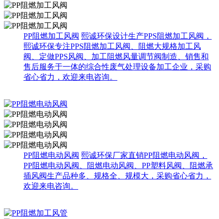
PP阻燃加工风阀
熙诚环保设计生产PPS阻燃加工风阀，
熙诚环保专注PPS阻燃加工风阀、阻燃大规格加工风
阀、定做PPS风阀、加工阻燃风量调节阀制造、销售和
售后服务于一体的综合性废气处理设备加工企业，采购
省心省力，欢迎来电咨询。
PP阻燃电动风阀
熙诚环保厂家直销PP阻燃电动风阀，
PP阻燃电动风阀、阻燃电动风阀、PP塑料风阀、阻燃承
插风阀生产品种多、规格全、规模大，采购省心省力，
欢迎来电咨询。