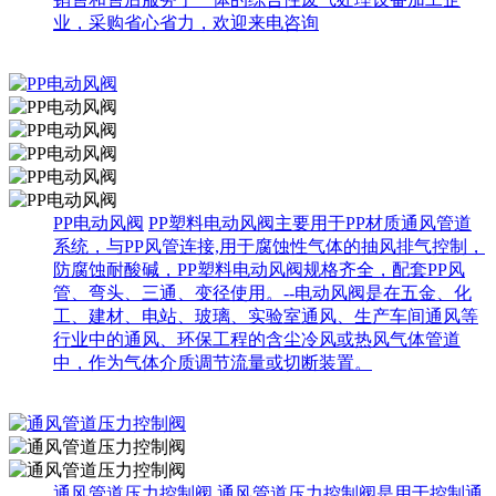
业，采购省心省力，欢迎来电咨询
PP电动风阀
PP塑料电动风阀主要用于PP材质通风管道
系统，与PP风管连接,用于腐蚀性气体的抽风排气控制，
防腐蚀耐酸碱，PP塑料电动风阀规格齐全，配套PP风
管、弯头、三通、变径使用。--电动风阀是在五金、化
工、建材、电站、玻璃、实验室通风、生产车间通风等
行业中的通风、环保工程的含尘冷风或热风气体管道
中，作为气体介质调节流量或切断装置。
通风管道压力控制阀
通风管道压力控制阀是用于控制通