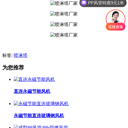
PP风管特惠9元1米
标签:
喷淋塔
为您推荐
直连永磁节能风机
永磁节能直连玻璃钢风机