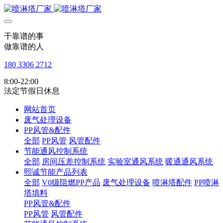
干靠谱的事
做靠谱的人
180 3306 2712
8:00-22:00
法定节假日休息
网站首页
废气处理设备
PP风管&配件
全部
PP风管
风管配件
节能通风控制系统
全部
房间压差控制系统
实验室通风系统
暖通通风系统
熙诚节能产品列表
全部
V0级阻燃PP产品
废气处理设备
喷淋塔配件
PP喷淋
塔填料
PP风管&配件
PP风管
风管配件