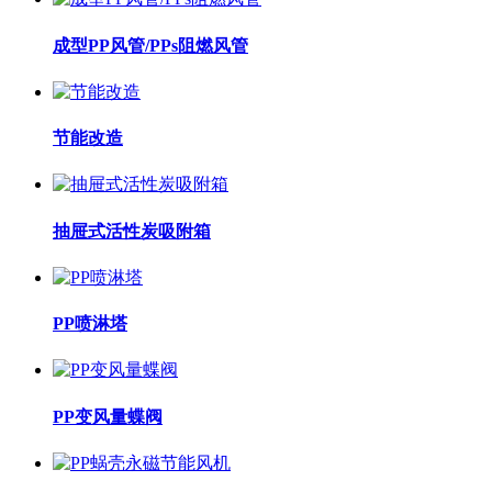
成型PP风管/PPs阻燃风管
节能改造
抽屉式活性炭吸附箱
PP喷淋塔
PP变风量蝶阀