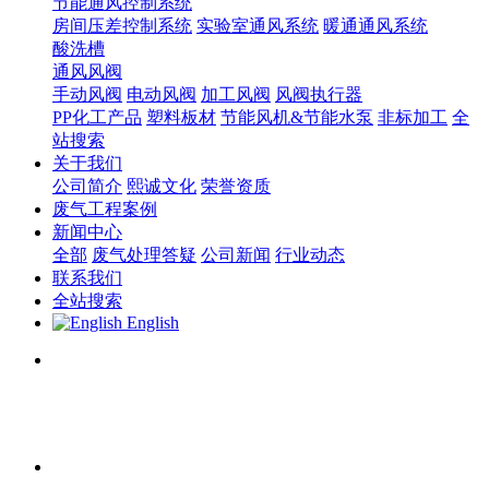
节能通风控制系统
房间压差控制系统
实验室通风系统
暖通通风系统
酸洗槽
通风风阀
手动风阀
电动风阀
加工风阀
风阀执行器
PP化工产品
塑料板材
节能风机&节能水泵
非标加工
全
站搜索
关于我们
公司简介
熙诚文化
荣誉资质
废气工程案例
新闻中心
全部
废气处理答疑
公司新闻
行业动态
联系我们
全站搜索
English