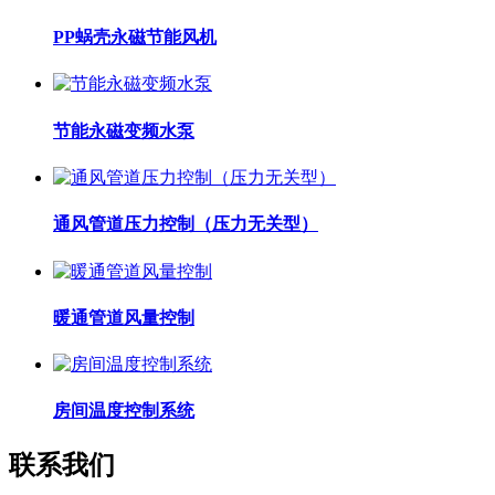
PP蜗壳永磁节能风机
节能永磁变频水泵
通风管道压力控制（压力无关型）
暖通管道风量控制
房间温度控制系统
联系我们