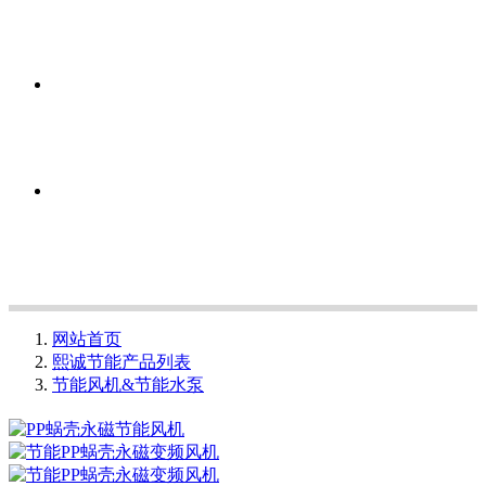
网站首页
熙诚节能产品列表
节能风机&节能水泵