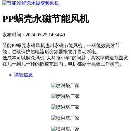
PP蜗壳永磁节能风机
发布时间：2024-05-25 14:34:40
节能PP蜗壳永磁风机也叫永磁节能风机，一级能效高效节
能，过载保护超电流后变频器报警并自动断电。
低成本可以解决风机”大马拉小车“的问题，高效率调速范围宽
在几十到几千转的调速范围内，电机都处于高效工作状态。
详细信息