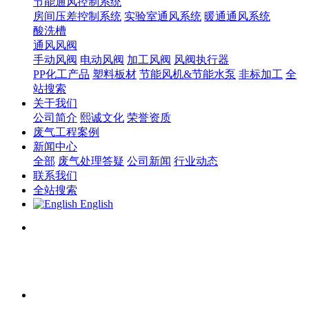
节能通风控制系统
房间压差控制系统
实验室通风系统
暖通通风系统
酸洗槽
通风风阀
手动风阀
电动风阀
加工风阀
风阀执行器
PP化工产品
塑料板材
节能风机&节能水泵
非标加工
全
站搜索
关于我们
公司简介
熙诚文化
荣誉资质
废气工程案例
新闻中心
全部
废气处理答疑
公司新闻
行业动态
联系我们
全站搜索
English