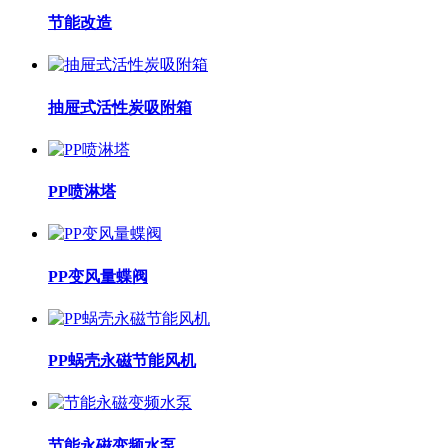
节能改造
抽屉式活性炭吸附箱
PP喷淋塔
PP变风量蝶阀
PP蜗壳永磁节能风机
节能永磁变频水泵