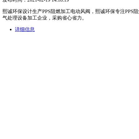
熙诚环保设计生产PPS阻燃加工电动风阀，熙诚环保专注PPS
气处理设备加工企业，采购省心省力。
详细信息