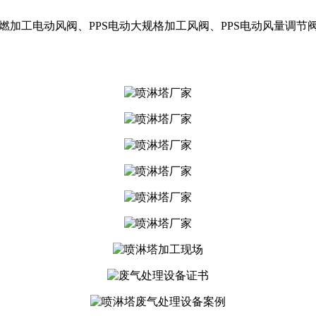
阻燃加工电动风阀、PPS电动大规格加工风阀、PPS电动风量调